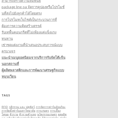
สามารถสร้างความสัมพันธ์
package line oa จัดการคูปองหรือโปรโมชั่
นที่ส่งไปยังลูกค้าได้โดยตรง
การโปรโมทเว็บไซต์เป็นกระบวนการที่
ต้องการความคิดสร้างสรรค์
รับเทพื้นคอนกรีตที่ไม่เพียงแค่แข็งแรง
ทนทาน
เช่าชุดแต่งงานที่นำเสนอประสบการณ์แบบ
ครบวงจร
แนะนำเมนูยอดนิยมจากบริการรับจัดโต๊ะจีน
นอกสถานที่
ผู้ผลิตพลาสติกและการพัฒนาเศรษฐกิจแบบ
หมุนเวียน
TAGS
RFID
กสิกรรม และ ปศุสัตว์
การจัดการฟาร์มอัจฉริยะ
การจัดตั้งฟาร์มมหาวิทยาลัย
การเกษตร
การเลี้ยง
โคนม
ติวราม
ติวรามคำแหง
นวัตกรรมเกษตร
ผลผลิต