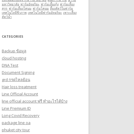
และผลิตภัณฑ์จากฟาร์มวิทยาลัย
ผู้จัดการฟาร์ม
ฟาร์ม
มหาวิทยาลัย
ฟาร์มอัจฉริยะ
ฟาร์มเลี้ยงกุ้ง
ฟาร์มเลี้ยง
สุกร
ฟาร์มเลี้ยงโคนม
ฟาร์มโคนม
ลี้ยงสัตว์ในฟาร์ม
เทคโนโลยีชีวภาพ
เทคโนโลยีฟาร์มอัจฉริยะ
เพาะเลี้ยง
สัตว์นํ้า
CATEGORIES
Backup ข้อมูล
cloud hosting
DNA Test
Document Signing
grd กรดไหลย้อน
Hair loss treatment
Line Official Account
line official account ฟรี ทําอะไรได้บ้าง
Line Premium ID
Long Covid Recovery
package line oa
phuket city tour