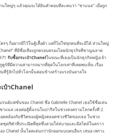
งานใหญ่ๆ แล้วคุณจะได้ยินคำตอบทีละคนว่า “ชาแนล” เมื่อถูก
ครๆ ก็อยากมีไว้ในตู้เสื้อผ้า แต่ก็ไม่ใช่ทุกคนที่จะมีได้ ส่วนใหญ่
nel” ที่มีชื่อเสียงถูกครอบครองโดยนักธุรกิจที่ชาญฉลาด
1971
รับซื้อกระเป๋า
Chanel
ในขณะที่เธอเป็นนักธุรกิจหญิงเจ้า
ูตูร์ที่มีความสามารถมากที่สุดในโลกเท่าที่เคยพบเห็น เรื่อง
นที่รู้จักไปทั่วโลกนั้นค่อนข้างสร้างแรงบันดาลใจ
ะเป๋าChanel
ลังแบรนด์แฟชั่นของ Chanel ชื่อ Gabrielle Chanel เธอใช้ชื่อเล่น
ค่ ชาแนล เธอต่อสู้ดิ้นรนในปารีสในช่วงสงครามโลกครั้งที่ 2
สอดคล้องกับชีวิตของผู้หญิงตลอดช่วงชีวิตของเธอ ในช่วง
ชุดกีฬาที่ประณีตที่สุดซึ่งสวมใส่สบายและมีสไตล์ในคราว
อง Chanel นั้นโดดเด่นกว่านักออกแบบคนอื่นๆ เสมอ เพราะ