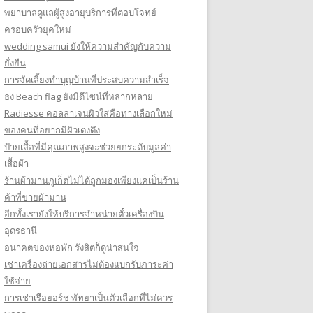
พยาบาลดูแลผู้สูงอายุบริการที่ตอบโจทย์
ครอบครัวยุคใหม่
wedding samui ยังให้ความสำคัญกับความ
ยั่งยืน
การจัดเลี้ยงทำบุญบ้านที่ประสบความสำเร็จ
ธง Beach flag ยังมีดีไซน์ที่หลากหลาย
Radiesse คอลลาเจนผิวใสคือทางเลือกใหม่
ของคนที่อยากมีผิวเต่งตึง
ป้ายเสื้อที่มีคุณภาพสูงจะช่วยยกระดับมูลค่า
เสื้อผ้า
ร้านผ้าม่านภูเก็ตไม่ได้ถูกมองเพียงแค่เป็นร้าน
ค้าที่ขายผ้าม่าน
อีกทั้งเรายังให้บริการจำหน่ายตั๋วเครื่องบิน
อุดรธานี
อนาคตของหอพัก รังสิตก็ดูน่าสนใจ
เช่าเครื่องถ่ายเอกสารไม่ต้องแบกรับภาระค่า
ใช้จ่าย
การเช่าเรือยอร์ช พัทยาเป็นตัวเลือกที่ไม่ควร