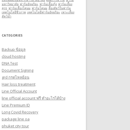
และผลิตภัณฑ์จากฟาร์มวิทยาลัย
ผู้จัดการฟาร์ม
ฟาร์ม
มหาวิทยาลัย
ฟาร์มอัจฉริยะ
ฟาร์มเลี้ยงกุ้ง
ฟาร์มเลี้ยง
สุกร
ฟาร์มเลี้ยงโคนม
ฟาร์มโคนม
ลี้ยงสัตว์ในฟาร์ม
เทคโนโลยีชีวภาพ
เทคโนโลยีฟาร์มอัจฉริยะ
เพาะเลี้ยง
สัตว์นํ้า
CATEGORIES
Backup ข้อมูล
cloud hosting
DNA Test
Document Signing
grd กรดไหลย้อน
Hair loss treatment
Line Official Account
line official account ฟรี ทําอะไรได้บ้าง
Line Premium ID
Long Covid Recovery
package line oa
phuket city tour