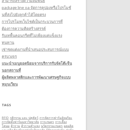
สามารถสร้างความสัมพันธ์
package line oa จัดการคูปองหรือโปรโมชั่
นที่ส่งไปยังลูกค้าได้โดยตรง
การโปรโมทเว็บไซต์เป็นกระบวนการที่
ต้องการความคิดสร้างสรรค์
รับเทพื้นคอนกรีตที่ไม่เพียงแค่แข็งแรง
ทนทาน
เช่าชุดแต่งงานที่นำเสนอประสบการณ์แบบ
ครบวงจร
แนะนำเมนูยอดนิยมจากบริการรับจัดโต๊ะจีน
นอกสถานที่
ผู้ผลิตพลาสติกและการพัฒนาเศรษฐกิจแบบ
หมุนเวียน
TAGS
RFID
กสิกรรม และ ปศุสัตว์
การจัดการฟาร์มอัจฉริยะ
การจัดตั้งฟาร์มมหาวิทยาลัย
การเกษตร
การเลี้ยง
โคนม
ติวราม
ติวรามคำแหง
นวัตกรรมเกษตร
ผลผลิต