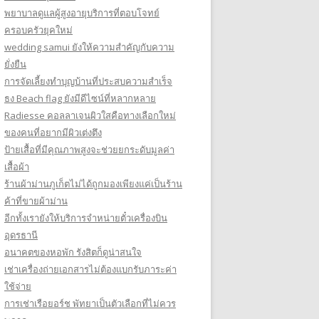
พยาบาลดูแลผู้สูงอายุบริการที่ตอบโจทย์
ครอบครัวยุคใหม่
wedding samui ยังให้ความสำคัญกับความ
ยั่งยืน
การจัดเลี้ยงทำบุญบ้านที่ประสบความสำเร็จ
ธง Beach flag ยังมีดีไซน์ที่หลากหลาย
Radiesse คอลลาเจนผิวใสคือทางเลือกใหม่
ของคนที่อยากมีผิวเต่งตึง
ป้ายเสื้อที่มีคุณภาพสูงจะช่วยยกระดับมูลค่า
เสื้อผ้า
ร้านผ้าม่านภูเก็ตไม่ได้ถูกมองเพียงแค่เป็นร้าน
ค้าที่ขายผ้าม่าน
อีกทั้งเรายังให้บริการจำหน่ายตั๋วเครื่องบิน
อุดรธานี
อนาคตของหอพัก รังสิตก็ดูน่าสนใจ
เช่าเครื่องถ่ายเอกสารไม่ต้องแบกรับภาระค่า
ใช้จ่าย
การเช่าเรือยอร์ช พัทยาเป็นตัวเลือกที่ไม่ควร