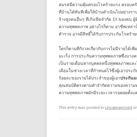
สมรสมีความคุ้มครองโรคร้ายแรง ครอบครัวจะส
ที่บ้านได้ทันทีเพื่อให้บ้านดำเนินไปอย่างร
จ้างสูงคนอื่นๆ ที่เกินขีดจำกัด DI ของตน ผู้
ความทุพพลภาพ อย่างไรก็ตาม อาชีพเหล่านั้
ตำรวจ อาจมีสิทธิ์ได้รับการประกันโรคร้า
ใครก็ตามที่กังวลเกี่ยวกับการไม่มีรายได้เ
มะเร็ง การประกันความทุพพลภาพซึ่งบางคร
เป็นรายเดือนหากบุคคลหนึ่งทุพพลภาพและไ
เดือนในช่วงเวลาที่กำหนดไว้ซึ่งผู้เอาประก
ร้อยละของรายได้ประจำของผู้เอา
ประกันมะ
คุณสมบัติตรงตามคำจำกัดความของความทุ
ความทุพพลภาพมักมีระยะเวลารอคอยตั้งแต่เ
This entry was posted in
Uncategorized
o