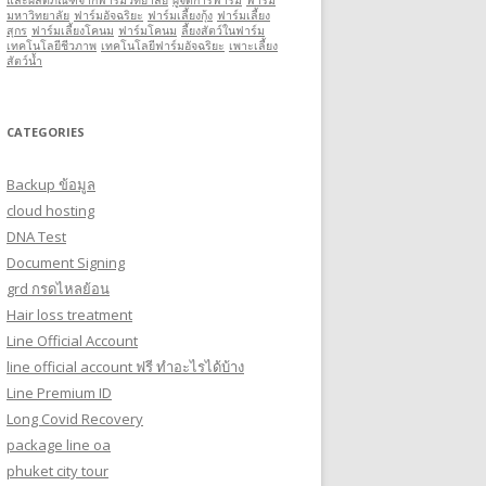
และผลิตภัณฑ์จากฟาร์มวิทยาลัย
ผู้จัดการฟาร์ม
ฟาร์ม
มหาวิทยาลัย
ฟาร์มอัจฉริยะ
ฟาร์มเลี้ยงกุ้ง
ฟาร์มเลี้ยง
สุกร
ฟาร์มเลี้ยงโคนม
ฟาร์มโคนม
ลี้ยงสัตว์ในฟาร์ม
เทคโนโลยีชีวภาพ
เทคโนโลยีฟาร์มอัจฉริยะ
เพาะเลี้ยง
สัตว์นํ้า
CATEGORIES
Backup ข้อมูล
cloud hosting
DNA Test
Document Signing
grd กรดไหลย้อน
Hair loss treatment
Line Official Account
line official account ฟรี ทําอะไรได้บ้าง
Line Premium ID
Long Covid Recovery
package line oa
phuket city tour