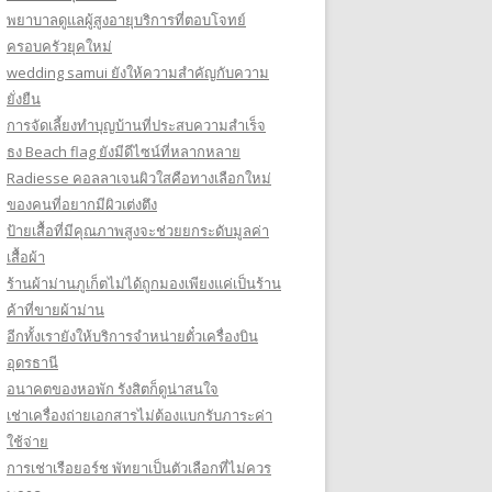
พยาบาลดูแลผู้สูงอายุบริการที่ตอบโจทย์
ครอบครัวยุคใหม่
wedding samui ยังให้ความสำคัญกับความ
ยั่งยืน
การจัดเลี้ยงทำบุญบ้านที่ประสบความสำเร็จ
ธง Beach flag ยังมีดีไซน์ที่หลากหลาย
Radiesse คอลลาเจนผิวใสคือทางเลือกใหม่
ของคนที่อยากมีผิวเต่งตึง
ป้ายเสื้อที่มีคุณภาพสูงจะช่วยยกระดับมูลค่า
เสื้อผ้า
ร้านผ้าม่านภูเก็ตไม่ได้ถูกมองเพียงแค่เป็นร้าน
ค้าที่ขายผ้าม่าน
อีกทั้งเรายังให้บริการจำหน่ายตั๋วเครื่องบิน
อุดรธานี
อนาคตของหอพัก รังสิตก็ดูน่าสนใจ
เช่าเครื่องถ่ายเอกสารไม่ต้องแบกรับภาระค่า
ใช้จ่าย
การเช่าเรือยอร์ช พัทยาเป็นตัวเลือกที่ไม่ควร