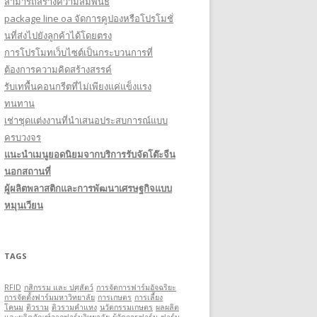
สามารถสร้างความสัมพันธ์
package line oa จัดการคูปองหรือโปรโมชั่
นที่ส่งไปยังลูกค้าได้โดยตรง
การโปรโมทเว็บไซต์เป็นกระบวนการที่
ต้องการความคิดสร้างสรรค์
รับเทพื้นคอนกรีตที่ไม่เพียงแค่แข็งแรง
ทนทาน
เช่าชุดแต่งงานที่นำเสนอประสบการณ์แบบ
ครบวงจร
แนะนำเมนูยอดนิยมจากบริการรับจัดโต๊ะจีน
นอกสถานที่
ผู้ผลิตพลาสติกและการพัฒนาเศรษฐกิจแบบ
หมุนเวียน
TAGS
RFID
กสิกรรม และ ปศุสัตว์
การจัดการฟาร์มอัจฉริยะ
การจัดตั้งฟาร์มมหาวิทยาลัย
การเกษตร
การเลี้ยง
โคนม
ติวราม
ติวรามคำแหง
นวัตกรรมเกษตร
ผลผลิต