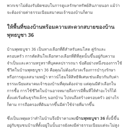
พวกเขาไม่ต้องรับผิดชอบในการดูแลรักษาทรัพย์สินภายนอก แม้ว่า
จะต้องจ่ายค่าธรรมเนียมสมาคมเจ้าของบ้านก็ตาม
ให้พื้นที่ของบ้านพร้อมความสะดวกสบายของบ้าน
พุทธบูชา 36
บ้านพุทธบูชา 36 เป็นทางเลือกที่ดีสำหรับคนโสด คู่รักและ
ครอบครัว การตัดสินใจเลือกทางเลือกที่ดีที่สุดนั้นขึ้นอยู่กับความ
จำเป็นและความหรูหราที่บุคคลปรารถนา ข้อดีอย่างหนึ่งของการใช้
ชีวิตในบ้านพุทธบูชา 36 คือคุณไม่ต้องกังวลเรื่องการบำรุงรักษา
หรือการดูแลสนามหญ้า ทาวน์โฮมให้สิทธิพิเศษเช่นเดียวกันกับค่า
ธรรมเนียมสมาคมเจ้าของบ้านที่คุณต้องจ่าย แต่คุณมีตัวเลือกใน
การซื้อ การใช้ชีวิตในบ้านอาจหมายถึงการมีพื้นที่ให้ทำอะไรก็ได้
ตั้งแต่เริ่มต้นธุรกิจเล็กๆ นอกบ้าน ไปจนถึงสร้างครอบครัว อย่างไร
ก็ตาม การถือครองที่ดินมากขึ้นมีค่าใช้จ่ายที่มากขึ้น
ซึ่งเป็นเหตุผลว่าทำไมบ้านจึงมีราคาแพง
บ้านพุทธบูชา 36
ทั้งนี้ขึ้น
อยู่กับชุมชนบ้านที่ตั้งอยู่ในนั้นอาจยังคงมีค่าธรรมเนียมแต่จะไม่สูง