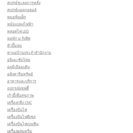
สเปรย์ชะลอการหลั่ง
สเปรย์แอลกอฮอล์
หมอฟันเด็ก
หม้อแปลงไฟฟ้า
หลอดไฟ LED
หอพัก ม.รังสิต
หัวปั๊มลม
หาแม่บ้านประจำสำนักงาน
อนิเมะซับไทย
อลูมิเนียมเส้น
อสังหาริมทรัพย์
อาหารและบริการ
อุปกรณ์เซฟตี้
เก้าอี้เพื่อสุขภาพ
เครื่องกลึง CNC
เครื่องปั่นไฟ
เครื่องปั่นไฟดีเซล
เครื่องปั่นไฟเบนซิน
เครื่องผสมครีม