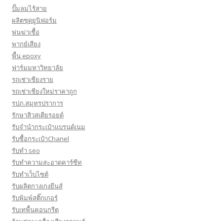
ปั๊มลมไร้สาย
ผลิตชุดยูนิฟอร์ม
พ่นฆ่าเชื้อ
พากย์เสียง
พื้น epoxy
ฟาร์มมหาวิทยาลัย
รถเช่าเชียงราย
รถเช่าเชียงใหม่ราคาถูก
รปภ.สมุทรปราการ
รักษาสิวสเตียรอยด์
รับจำนำกระเป๋าแบรนด์เนม
รับซื้อกระเป๋าChanel
รับทำ seo
รับทำความสะอาดคาร์ซีท
รับทําเว็บไซต์
รับผลิตกางเกงยีนส์
รับพิมพ์สติ๊กเกอร์
รับเทพื้นคอนกรีต