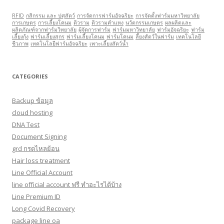
RFID
กสิกรรม และ ปศุสัตว์
การจัดการฟาร์มอัจฉริยะ
การจัดตั้งฟาร์มมหาวิทยาลัย
การเกษตร
การเลี้ยงโคนม
ติวราม
ติวรามคำแหง
นวัตกรรมเกษตร
ผลผลิตและ
ผลิตภัณฑ์จากฟาร์มวิทยาลัย
ผู้จัดการฟาร์ม
ฟาร์มมหาวิทยาลัย
ฟาร์มอัจฉริยะ
ฟาร์ม
เลี้ยงกุ้ง
ฟาร์มเลี้ยงสุกร
ฟาร์มเลี้ยงโคนม
ฟาร์มโคนม
ลี้ยงสัตว์ในฟาร์ม
เทคโนโลยี
ชีวภาพ
เทคโนโลยีฟาร์มอัจฉริยะ
เพาะเลี้ยงสัตว์นํ้า
CATEGORIES
Backup ข้อมูล
cloud hosting
DNA Test
Document Signing
grd กรดไหลย้อน
Hair loss treatment
Line Official Account
line official account ฟรี ทําอะไรได้บ้าง
Line Premium ID
Long Covid Recovery
package line oa