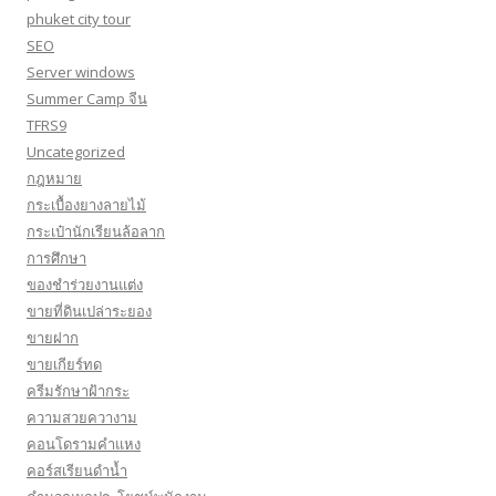
phuket city tour
SEO
Server windows
Summer Camp จีน
TFRS9
Uncategorized
กฎหมาย
กระเบื้องยางลายไม้
กระเป๋านักเรียนล้อลาก
การศึกษา
ของชำร่วยงานแต่ง
ขายที่ดินเปล่าระยอง
ขายฝาก
ขายเกียร์ทด
ครีมรักษาฝ้ากระ
ความสวยควางาม
คอนโดรามคำแหง
คอร์สเรียนดำน้ำ