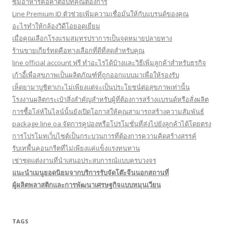
ซุ้มอาหารคือคำตอบที่คุณต้องการ
Line Premium ID ตัวช่วยเพิ่มความเชื่อมั่นให้กับแบรนด์ของคุณ
อะไรทำให้กล้องวิดีโอยอดเยี่ยม
เมื่อคุณเลือกโรงแรมสมุทรปราการเป็นจุดหมายปลายทาง
ร้านขายเกียร์ทดคือทางเลือกที่ดีที่สุดสำหรับคุณ
line official account ฟรี ทําอะไรได้บ้างและวิธีเพิ่มลูกค้าสำหรับธุรกิจ
เก้าอี้เพื่อสุขภาพเป็นผลิตภัณฑ์ที่ถูกออกแบบมาเพื่อให้รองรับ
เห็ดยามาบูชิตาเกะไม่เพียงแต่จะเป็นประโยชน์ต่อสุขภาพเท่านั้น
โรงงานผลิตกระเป๋าสิ่งสำคัญสำหรับผู้ที่ต้องการสร้างแบรนด์หรือสั่งผลิต
การซื้อโล่ห์ในไลน์นั้นยังเปิดโอกาสให้คุณสามารถสร้างความสัมพันธ์
package line oa จัดการคูปองหรือโปรโมชั่นที่ส่งไปยังลูกค้าได้โดยตรง
การโปรโมทเว็บไซต์เป็นกระบวนการที่ต้องการความคิดสร้างสรรค์
รับเทพื้นคอนกรีตที่ไม่เพียงแค่แข็งแรงทนทาน
เช่าชุดแต่งงานที่นำเสนอประสบการณ์แบบครบวงจร
แนะนำเมนูยอดนิยมจากบริการรับจัดโต๊ะจีนนอกสถานที่
ผู้ผลิตพลาสติกและการพัฒนาเศรษฐกิจแบบหมุนเวียน
TAGS