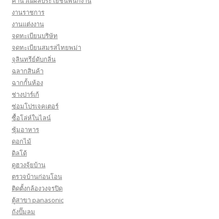
คำนวณผลประโยชน์พนักงาน
งานราชการ
งานแต่งงาน
จดทะเบียนบริษัท
จดทะเบียนสมรสไทยพม่า
จุลินทรีย์ดับกลิ่น
ฉลากสินค้า
ฉากกั้นห้อง
ช่างปาร์เก้
ซ่อมโปรเจคเตอร์
ซื้อโล่ห์ในไลน์
ซุ้มอาหาร
ดอกไม้
ดิลโด้
ดูฮวงจุ้ยบ้าน
ตรวจบ้านก่อนโอน
ติดตั้งกล้องวงจรปิด
ตู้สาขา panasonic
ถังปั๊มลม