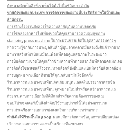
ถังพลาสติกเป็นสิ่งที่เราเห็นได้ทั่วไปในชีวิตประจำวัน
ขายถังขยะแยกประเภท การจัดการขยะอย่างมีประสิทธิภาพในบ้านและ
สำนักงาน
การสร้างโรงงานยังควรให้ความสำคัญกับความปลอดภัย
การใช้กล่องอาหารไม่เพียงช่วยให้คุณสามารถควบคุมสุขภาพ
stamping press machine ในกระบวนการผลิตในอุตสาหกรรมต่าง ๆ
ทำความรู้จักกับการประมูลสินค้าญี่ปุ่น จากตลาดมือสองถึงสินค้าหายาก
อาหารเสริมเห็ดเป็นเหมือนเพื่อนที่คอยดูแลสุขภาพในระยะยาว
การปั้มติดตามช่วยให้คุณก้าวข้ามความท้าทายแรกเริ่มที่หลายคนมักเจอ
การติดตั้งโซล่าเซลล์โรงงาน ทางเลือกที่ยั่งยืนและเป็นมิตรกับสิ่งแวดล้อม
การปลูกผม ทางเลือกที่ช่วยให้คุณกลับมามั่นใจอีกครั้ง
ร้านอาหารทะเล บางขุนเทียนจัดเต็มเมนูทะเลสดในบรรยากาศสุดชิล
ร้านอาหารทะเล บางขุนเทียน จุดหมายใหม่สำหรับคนรักอาหารทะเล
ถ้วยกระดาษการเลือกสิ่งที่ดีที่สุดสำหรับความต้องการของคุณ
ซ่อมโปรเจคเตอร์เป็นสิ่งสำคัญใช้งานอุปกรณ์นี้ได้อย่างยาวนาน
การเช่าเครื่องถ่ายเอกสารยังส่งเสริมการบริหารทรัพยากร
ทํายังไงให้ร้านขึ้นใน google
และมีการติดตามข้อมูลการเปลี่ยนแปลง
บริการแปลเอกสารของเราเป็นบริการที่ครบวงจร