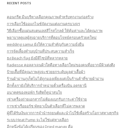
RECENT POSTS
คอนกรีต มีนบุรีทางเลือกคุณภาพสำหรับทุกงานก่อสร้าง
การเลือกใช้ออแกไนซ์จัดงานแต่งงานครบวงจร
วิธีเลือกซื้อแผ่นสแตนเลสสีโรสโกลด์ ให้คุ้มค่าและได้คุณภาพ
พยาบาลดูแลผู้สูงอายุบริการที่ตอบโจทย์ครอบครัวยุคใหม่
wedding samui ยังให้ความสำคัญกับความยั่งยืน
การจัดเลี้ยงทำบุญบ้านที่ประสบความสำเร็จ
ธง Beach flag ยังมีดีไซน์ที่หลากหลาย
Radiesse คอลลาเจนผิวใสคือทางเลือกใหม่ของคนที่อยากมีผิวเต่งตึง
ป้ายเสื้อที่มีคุณภาพสูงจะช่วยยกระดับมูลค่าเสื้อผ้า
ร้านผ้าม่านภูเก็ตไม่ได้ถูกมองเพียงแค่เป็นร้านค้าที่ขายผ้าม่าน
อีกทั้งเรายังให้บริการจำหน่ายตั๋วเครื่องบิน อุดรธานี
อนาคตของหอพัก รังสิตก็ดูน่าสนใจ
เช่าเครื่องถ่ายเอกสารไม่ต้องแบกรับภาระค่าใช้จ่าย
การเช่าเรือยอร์ช พัทยาเป็นตัวเลือกที่ไม่ควรพลาด
ผู้ที่ได้รับเงินจากการจำนำรถยนต์และนำไปใช้เพื่อสร้างโอกาสทางธุรกิจ
ระบบ Heat Pump จะไม่ใช่แค่ทางเลือก
อีกหนึ่งข้อได้เปรียบของ Dried mango คือ