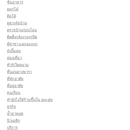
ซุ้มอาหาร
ดอกไม้
ดิลโด้
ดูฮวงจุ้ยบ้าน
ตรวจบ้านก่อนโอน
ติดตั้งกล้องวงจรปิด
ตู้สาขา panasonic
ถังปั๊มลม
ท่องเที่ยว
ทัวร์เวียดนาม
ที่นอนยางพารา
ที่พักอาศัย
ที่อยู่อาศัย
ทุนเรียน
ทํายังไงให้ร้านขึ้นใน google
ธุรกิจ
น้ำยาพอต
นิวเมติก
บริการ