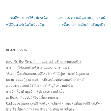
Post navigation
←
ข้อดีของการใช้สมัครเน็ต
exness ความผันผวนกฎกลยุทธ์
AISอินเทอร์เน็ตในปัจจุบัน
การซื้อขายสกุลเงินสำหรับธุรกิจ
→
RECENT POSTS
คอนกรีต มีนบุรีทางเลือกคุณภาพสำหรับทุกงานก่อสร้าง
การเลือกใช้ออแกไนซ์จัดงานแต่งงานครบวงจร
วิธีเลือกซื้อแผ่นสแตนเลสสีโรสโกลด์ ให้คุ้มค่าและได้คุณภาพ
พยาบาลดูแลผู้สูงอายุบริการที่ตอบโจทย์ครอบครัวยุคใหม่
wedding samui ยังให้ความสำคัญกับความยั่งยืน
การจัดเลี้ยงทำบุญบ้านที่ประสบความสำเร็จ
ธง Beach flag ยังมีดีไซน์ที่หลากหลาย
Radiesse คอลลาเจนผิวใสคือทางเลือกใหม่ของคนที่อยากมีผิวเต่งตึง
ป้ายเสื้อที่มีคุณภาพสูงจะช่วยยกระดับมูลค่าเสื้อผ้า