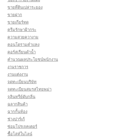
ขายที่ดินเปล่าระยอง
ขายฝาก
ขายเกียร์ทด
ครีมรักษาฝ้ากระ
ความสวยควางาม
คอนโดรามคำแหง
คอร์สเรียนดำน้ำ
คำนวณผลประโยชน์พนักงาน
งานราชการ
งานแต่งงาน
จดทะเบียนบริษัท
จดทะเบียนสมรสไทยพม่า
จุลินทรีย์ดับกลิ่น
ฉลากสินค้า
ฉากกั้นห้อง
ช่างปาร์เก้
ซ่อมโปรเจคเตอร์
ซื้อโล่ห์ในไลน์