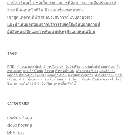
การโปรโมทเว็บไซต์เป็นกระบวนการที่ต้องการความคิดสร้างสรรค์
รับเทพื้นคอนกรีตที่ไม่เพียงแค่แข็งแรงทนทาน
เช่าชุดแต่งงานที่นำเสนอประสบการณ์แบบครบวงจร
แนะนำเมนูยอดนิยมจากบริการรับจัดโต๊ะจีนนอกสถานที่
ผู้ผลิตพลาสติกและการพัฒนาเศรษฐกิจแบบหมุนเวียน
TAGS
RFID
กสิกรรม และ ปศุสัตว์
การจัดการฟาร์มอัจฉริยะ
การจัดตั้งฟาร์มมหาวิทยาลัย
การเกษตร
การเลี้ยงโคนม
ติวราม
ติวรามคำแหง
นวัตกรรมเกษตร
ผลผลิตและ
ผลิตภัณฑ์จากฟาร์มวิทยาลัย
ผู้จัดการฟาร์ม
ฟาร์มมหาวิทยาลัย
ฟาร์มอัจฉริยะ
ฟาร์ม
เลี้ยงกุ้ง
ฟาร์มเลี้ยงสุกร
ฟาร์มเลี้ยงโคนม
ฟาร์มโคนม
ลี้ยงสัตว์ในฟาร์ม
เทคโนโลยี
ชีวภาพ
เทคโนโลยีฟาร์มอัจฉริยะ
เพาะเลี้ยงสัตว์นํ้า
CATEGORIES
Backup ข้อมูล
cloud hosting
DNA Test