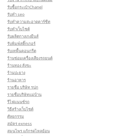
รับซื้อกระเป๋าChanel
รับทำ seo
รับทำความสะอาดคาร์ซีท
รับทําเว็บไซต์
รับผลิตกางเกงยีนส์
รับพิมพ์สติ๊กเกอร์
รับเทพื้นคอนกรีต
ร้านซ่อมเครื่องเสียงรถยนต์
ร้านทอง สังขะ
ร้านปะยาง
ร้านอาหาร
รายชื่อ บริษัท รปภ
รายชื่อบริษัทแม่บ้าน
รีไฟแนนซ์รถ
วิธีสร้างเว็บไซต์
ศัลยกรรม
สมัคร exness
สมุนไพร แก้กรดไหลย้อน