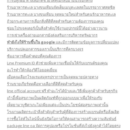
การปลูกผม ทางเลือกที่ช่วยให้คุณกลับมามั่นใจอีกครั้ง
ร้านอาหารทะเล บางขุนเทียนจัดเต็มเมนูทะเลสดในบรรยากาศสุดชิล
ร้านอาหารทะเล บางขุนเทียน จุดหมายใหม่สำหรับคนรักอาหารทะเล
ถ้วยกระดาษการเลือกสิ่งที่ดีที่สุดสำหรับความต้องการของคุณ
ซ่อมโปรเจคเตอร์เป็นสิ่งสำคัญใช้งานอุปกรณ์นี้ได้อย่างยาวนาน
การเช่าเครื่องถ่ายเอกสารยังส่งเสริมการบริหารทรัพยากร
ทํายังไงให้ร้านขึ้นใน google
และมีการติดตามข้อมูลการเปลี่ยนแปลง
บริการแปลเอกสารของเราเป็นบริการที่ครบวงจร
ซุ้มอาหารคือคำตอบที่คุณต้องการ
Line Premium ID ตัวช่วยเพิ่มความเชื่อมั่นให้กับแบรนด์ของคุณ
อะไรทำให้กล้องวิดีโอยอดเยี่ยม
เมื่อคุณเลือกโรงแรมสมุทรปราการเป็นจุดหมายปลายทาง
ร้านขายเกียร์ทดคือทางเลือกที่ดีที่สุดสำหรับคุณ
line official account ฟรี ทําอะไรได้บ้างและวิธีเพิ่มลูกค้าสำหรับธุรกิจ
เก้าอี้เพื่อสุขภาพเป็นผลิตภัณฑ์ที่ถูกออกแบบมาเพื่อให้รองรับ
เห็ดยามาบูชิตาเกะไม่เพียงแต่จะเป็นประโยชน์ต่อสุขภาพเท่านั้น
โรงงานผลิตกระเป๋าสิ่งสำคัญสำหรับผู้ที่ต้องการสร้างแบรนด์หรือสั่งผลิต
การซื้อโล่ห์ในไลน์นั้นยังเปิดโอกาสให้คุณสามารถสร้างความสัมพันธ์
package line oa จัดการคูปองหรือโปรโมชั่นที่ส่งไปยังลูกค้าได้โดยตรง