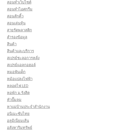
สอนทำเว็บไซต์
สอนทำไอศกรีม
สอนสักคิ้ว
สอนเล่นหุ้น
สายรัดพลาสติก
สำรองข้อมูล
สินค้า
สินค้าและบริการ
สเปรย์ชะลอการหลั่ง
สเปรย์แอลกอฮอล์
หมอฟันเด็ก
หม้อแปลงไฟฟ้า
หลอดไฟ LED
หอพัก ม.รังสิต
หัวปั๊มลม
หาแม่บ้านประจำสำนักงาน
อนิเมะซับไทย
อลูมิเนียมเส้น
อสังหาริมทรัพย์