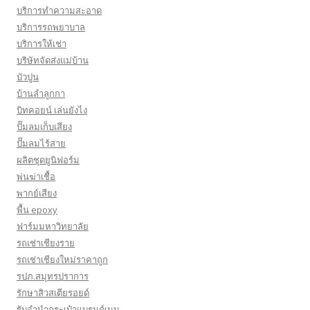
บริการทำความสะอาด
บริการรถพยาบาล
บริการให้เช่า
บริษัทจัดส่งแม่บ้าน
บัวปูน
บ้านลำลูกกา
บิทคอยน์ เล่นยังไง
ปั๊มลมเก็บเสียง
ปั๊มลมไร้สาย
ผลิตชุดยูนิฟอร์ม
พ่นฆ่าเชื้อ
พากย์เสียง
พื้น epoxy
ฟาร์มมหาวิทยาลัย
รถเช่าเชียงราย
รถเช่าเชียงใหม่ราคาถูก
รปภ.สมุทรปราการ
รักษาสิวสเตียรอยด์
รับจำนำกระเป๋าแบรนด์เนม