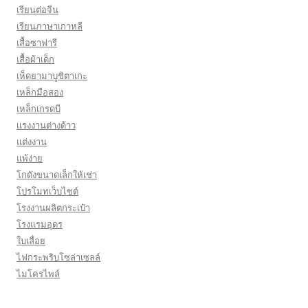
เรียนต่อจีน
เรียนภาษาเกาหลี
เสื้อซาฟารี
เสื้อผ้าเด็ก
เห็ดยามาบูชิตาเกะ
เหล็กมือสอง
เหล็กเกรดบี
เเรงงานต่างด้าว
แต่งงาน
แพ้ง่าย
โกดังขนาดเล็กให้เช่า
โปรโมทเว็บไซต์
โรงงานผลิตกระเป๋า
โรงแรมอุดร
ใบเลื่อย
ไฟกระพริบโซล่าเซลล์
ไมโครไพล์