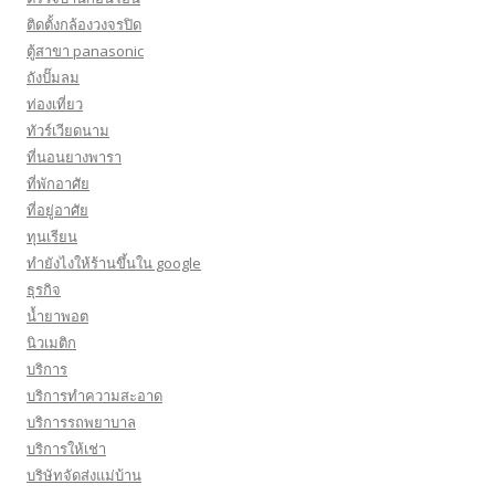
ติดตั้งกล้องวงจรปิด
ตู้สาขา panasonic
ถังปั๊มลม
ท่องเที่ยว
ทัวร์เวียดนาม
ที่นอนยางพารา
ที่พักอาศัย
ที่อยู่อาศัย
ทุนเรียน
ทํายังไงให้ร้านขึ้นใน google
ธุรกิจ
น้ำยาพอต
นิวเมติก
บริการ
บริการทำความสะอาด
บริการรถพยาบาล
บริการให้เช่า
บริษัทจัดส่งแม่บ้าน