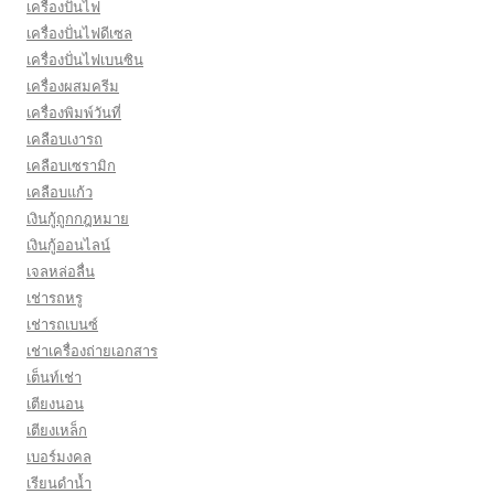
เครื่องปั่นไฟ
เครื่องปั่นไฟดีเซล
เครื่องปั่นไฟเบนซิน
เครื่องผสมครีม
เครื่องพิมพ์วันที่
เคลือบเงารถ
เคลือบเซรามิก
เคลือบแก้ว
เงินกู้ถูกกฎหมาย
เงินกู้ออนไลน์
เจลหล่อลื่น
เช่ารถหรู
เช่ารถเบนซ์
เช่าเครื่องถ่ายเอกสาร
เต็นท์เช่า
เตียงนอน
เตียงเหล็ก
เบอร์มงคล
เรียนดำน้ำ