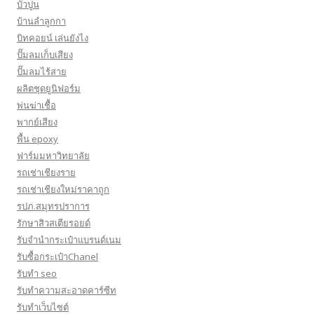
บัวปูน
บ้านลำลูกกา
บิทคอยน์ เล่นยังไง
ปั๊มลมเก็บเสียง
ปั๊มลมไร้สาย
ผลิตชุดยูนิฟอร์ม
พ่นฆ่าเชื้อ
พากย์เสียง
พื้น epoxy
ฟาร์มมหาวิทยาลัย
รถเช่าเชียงราย
รถเช่าเชียงใหม่ราคาถูก
รปภ.สมุทรปราการ
รักษาสิวสเตียรอยด์
รับจำนำกระเป๋าแบรนด์เนม
รับซื้อกระเป๋าChanel
รับทำ seo
รับทำความสะอาดคาร์ซีท
รับทําเว็บไซต์