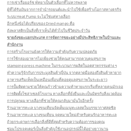
การเช่าเรือยอร์ช พัทยาเป็นตัวเลือกที่ไม่ควรพลาด
ผู้ที่ได้รับเงินจากการจำนำรถยนต์และนำไปใช้เพื่อสร้างโอกาสทางธุรกิจ
ระบบ Heat Pump จะไม่ใช่แค่ทางเลือก
อีกหนึ่งข้อได้เปรียบของ Dried mango คือ
ถังพลาสติกเป็นสิ่งที่เราเห็นได้ทั่วไปในชีวิตประจำวัน
ขายถังขยะแยกประเภท การจัดการขยะอย่างมีประสิทธิภาพในบ้านและ
สำนักงาน
การสร้างโรงงานยังควรให้ความสำคัญกับความปลอดภัย
การใช้กล่องอาหารไม่เพียงช่วยให้คุณสามารถควบคุมสุขภาพ
stamping press machine ในกระบวนการผลิตในอุตสาหกรรมต่าง ๆ
ทำความรู้จักกับการประมูลสินค้าญี่ปุ่น จากตลาดมือสองถึงสินค้าหายาก
อาหารเสริมเห็ดเป็นเหมือนเพื่อนที่คอยดูแลสุขภาพในระยะยาว
การปั้มติดตามช่วยให้คุณก้าวข้ามความท้าทายแรกเริ่มที่หลายคนมักเจอ
การติดตั้งโซล่าเซลล์โรงงาน ทางเลือกที่ยั่งยืนและเป็นมิตรกับสิ่งแวดล้อม
การปลูกผม ทางเลือกที่ช่วยให้คุณกลับมามั่นใจอีกครั้ง
ร้านอาหารทะเล บางขุนเทียนจัดเต็มเมนูทะเลสดในบรรยากาศสุดชิล
ร้านอาหารทะเล บางขุนเทียน จุดหมายใหม่สำหรับคนรักอาหารทะเล
ถ้วยกระดาษการเลือกสิ่งที่ดีที่สุดสำหรับความต้องการของคุณ
ซ่อมโปรเจคเตอร์เป็นสิ่งสำคัญใช้งานอุปกรณ์นี้ได้อย่างยาวนาน