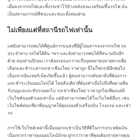
เมื่อลงจากรถไฟและทิ้งรถเช่าไว้ข้างหลังขณะเตรียมขึ้นรถไฟ มัน
เป็นสถานการณ์ที่ชนะและชนะทั้งสองฝ่าย
ไม่เพียงแต่ที่สถานีรถไฟเท่านั้น
แต่ยังสามารถพบได้ที่ศูนย์การขนส่งที่มีผู้โดยสารลงจากรถไฟ รถ
ประจำทาง รถไฟใต้ดิน ฯลฯ และยังสามารถพบได้ที่สนามบินอีก
ด้วย สองสามปีก่อน เราต้องรอจนกว่าจะถึงจุดหมายปลายทางเพื่อ
เลือกและชำระค่ารถเช่าเชียงใหม่ ราคาถูก นี่ไม่ใช่กรณีอีกต่อไป
เนื่องจากอินเทอร์เน็ตเกิดขึ้นแล้ว ผู้คนสามารถค้นหาสิ่งที่ต้องการ
และชำระเงินออนไลน์ได้ โดยสิ่งเดียวที่ต้องทำเมื่อไปถึงที่หมายคือ
รับกุญแจและขับรถออกไป รถเช่าเชียงใหม่ ราคาถูกไม่เพียงแต่มี
เว็บไซต์ของตัวเองเท่านั้น แต่ยังสามารถพบได้ในเว็บไซต์อื่นๆ เช่น
เว็บไซต์ท่องเที่ยวที่อนุญาตให้คุณจองตั๋วเครื่องบิน โรงแรม และเช่า
รถ
การใช้เว็บไซต์เหล่านี้เมื่อจองรถเช่าเป็นวิธีที่ดีในการประหยัดเงิน
เนื่องจากราคาจองออนไลน์มักจะถูกกว่าราคาที่คุณต้องจ่ายหากคุณ