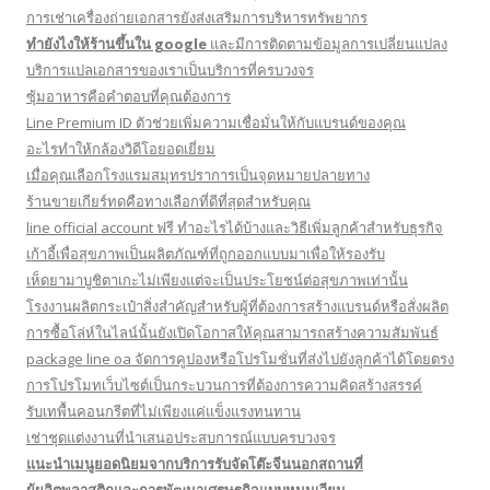
การเช่าเครื่องถ่ายเอกสารยังส่งเสริมการบริหารทรัพยากร
ทํายังไงให้ร้านขึ้นใน google
และมีการติดตามข้อมูลการเปลี่ยนแปลง
บริการแปลเอกสารของเราเป็นบริการที่ครบวงจร
ซุ้มอาหารคือคำตอบที่คุณต้องการ
Line Premium ID ตัวช่วยเพิ่มความเชื่อมั่นให้กับแบรนด์ของคุณ
อะไรทำให้กล้องวิดีโอยอดเยี่ยม
เมื่อคุณเลือกโรงแรมสมุทรปราการเป็นจุดหมายปลายทาง
ร้านขายเกียร์ทดคือทางเลือกที่ดีที่สุดสำหรับคุณ
line official account ฟรี ทําอะไรได้บ้างและวิธีเพิ่มลูกค้าสำหรับธุรกิจ
เก้าอี้เพื่อสุขภาพเป็นผลิตภัณฑ์ที่ถูกออกแบบมาเพื่อให้รองรับ
เห็ดยามาบูชิตาเกะไม่เพียงแต่จะเป็นประโยชน์ต่อสุขภาพเท่านั้น
โรงงานผลิตกระเป๋าสิ่งสำคัญสำหรับผู้ที่ต้องการสร้างแบรนด์หรือสั่งผลิต
การซื้อโล่ห์ในไลน์นั้นยังเปิดโอกาสให้คุณสามารถสร้างความสัมพันธ์
package line oa จัดการคูปองหรือโปรโมชั่นที่ส่งไปยังลูกค้าได้โดยตรง
การโปรโมทเว็บไซต์เป็นกระบวนการที่ต้องการความคิดสร้างสรรค์
รับเทพื้นคอนกรีตที่ไม่เพียงแค่แข็งแรงทนทาน
เช่าชุดแต่งงานที่นำเสนอประสบการณ์แบบครบวงจร
แนะนำเมนูยอดนิยมจากบริการรับจัดโต๊ะจีนนอกสถานที่