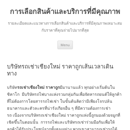
การเลือกสินค้าและบริการที่มีคุณภาพ
รายละเอียดและแนวทางการเลือกสินค้าและบริการที่มีคุณภาพเหมาะสม
กับราคาที่คุณจ่ายไปมากที่สุด
Skip to content
Menu
บริษัทรถเช่าเชียงใหม่ ราคาถูกเส้นเวลาเดิน
ทาง
บริษัท
รถเช่าเชียงใหม่ ราคาถูก
มีมานานแล้ว ทุกอย่างเริ่มต้นใน
ชิคาโก มีบริษัทรถไฟบางแห่งรวมกลุ่มกันเพื่อจัดหารถยนต์ให้ลูกค้า
ที่ไม่ต้องการโดยสารรถไฟเช่า ในขั้นต้นคิดว่ามีเพียงโจรปล้น
ธนาคารและตัวละครที่น่ารังเกียจอื่น ๆ ที่มีความต้องการเช่า
รถ เนื่องจากบริษัทรถเช่าเชียงใหม่ ราคาถูกแห่งนี้ถูกมองด้วยจมูกที่
เชิดขึ้นในตอนนั้น การรถไฟและบริษัทรถเช่าร่วมมือกันเพื่อให้
ลูกค้าได้รับประโยชน์จากทั้งสองอย่าง พวกเขาสามารถเช่ารถได้