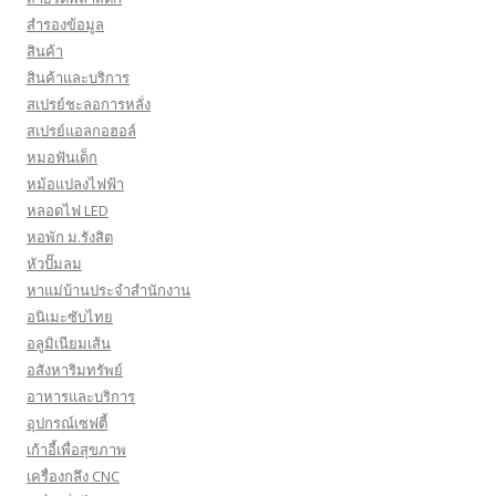
สำรองข้อมูล
สินค้า
สินค้าและบริการ
สเปรย์ชะลอการหลั่ง
สเปรย์แอลกอฮอล์
หมอฟันเด็ก
หม้อแปลงไฟฟ้า
หลอดไฟ LED
หอพัก ม.รังสิต
หัวปั๊มลม
หาแม่บ้านประจำสำนักงาน
อนิเมะซับไทย
อลูมิเนียมเส้น
อสังหาริมทรัพย์
อาหารและบริการ
อุปกรณ์เซฟตี้
เก้าอี้เพื่อสุขภาพ
เครื่องกลึง CNC