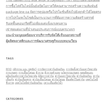
โรงงานผลิตกระเป๋าสิ่งสำคัญสำหรับผู้ที่ต้องการสร้างแบรนด์หรือสั่งผลิต
การซื้อโล่ห์ในไลน์นั้นยังเปิดโอกาสให้คุณสามารถสร้างความสัมพันธ์
package line oa จัดการคูปองหรือโปรโมชั่นที่ส่งไปยังลูกค้าได้โดยตรง
การโปรโมทเว็บไซต์เป็นกระบวนการที่ต้องการความคิดสร้างสรรค์
รับเทพื้นคอนกรีตที่ไม่เพียงแค่แข็งแรงทนทาน
เช่าชุดแต่งงานที่นำเสนอประสบการณ์แบบครบวงจร
แนะนำเมนูยอดนิยมจากบริการรับจัดโต๊ะจีนนอกสถานที่
ผู้ผลิตพลาสติกและการพัฒนาเศรษฐกิจแบบหมุนเวียน
TAGS
RFID
กสิกรรม และ ปศุสัตว์
การจัดการฟาร์มอัจฉริยะ
การจัดตั้งฟาร์มมหาวิทยาลัย
การเกษตร
การเลี้ยงโคนม
ติวราม
ติวรามคำแหง
นวัตกรรมเกษตร
ผลผลิตและ
ผลิตภัณฑ์จากฟาร์มวิทยาลัย
ผู้จัดการฟาร์ม
ฟาร์มมหาวิทยาลัย
ฟาร์มอัจฉริยะ
ฟาร์ม
เลี้ยงกุ้ง
ฟาร์มเลี้ยงสุกร
ฟาร์มเลี้ยงโคนม
ฟาร์มโคนม
ลี้ยงสัตว์ในฟาร์ม
เทคโนโลยี
ชีวภาพ
เทคโนโลยีฟาร์มอัจฉริยะ
เพาะเลี้ยงสัตว์นํ้า
CATEGORIES