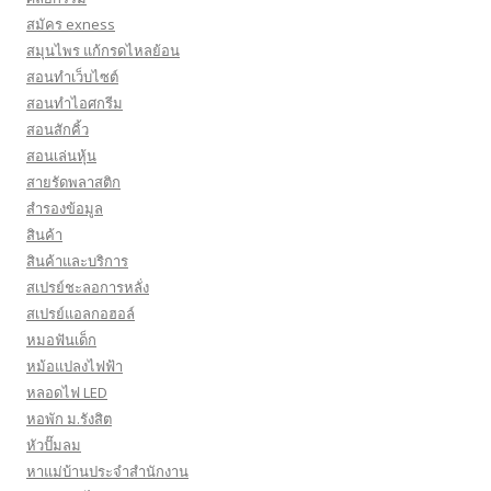
สมัคร exness
สมุนไพร แก้กรดไหลย้อน
สอนทำเว็บไซต์
สอนทำไอศกรีม
สอนสักคิ้ว
สอนเล่นหุ้น
สายรัดพลาสติก
สำรองข้อมูล
สินค้า
สินค้าและบริการ
สเปรย์ชะลอการหลั่ง
สเปรย์แอลกอฮอล์
หมอฟันเด็ก
หม้อแปลงไฟฟ้า
หลอดไฟ LED
หอพัก ม.รังสิต
หัวปั๊มลม
หาแม่บ้านประจำสำนักงาน