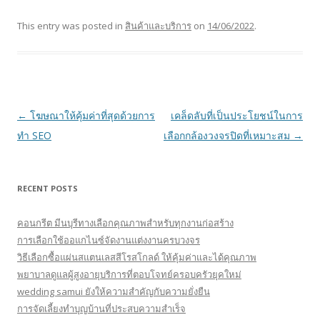
This entry was posted in
สินค้าและบริการ
on
14/06/2022
.
Post navigation
←
โฆษณาให้คุ้มค่าที่สุดด้วยการ
เคล็ดลับที่เป็นประโยชน์ในการ
ทำ SEO
เลือกกล้องวงจรปิดที่เหมาะสม
→
RECENT POSTS
คอนกรีต มีนบุรีทางเลือกคุณภาพสำหรับทุกงานก่อสร้าง
การเลือกใช้ออแกไนซ์จัดงานแต่งงานครบวงจร
วิธีเลือกซื้อแผ่นสแตนเลสสีโรสโกลด์ ให้คุ้มค่าและได้คุณภาพ
พยาบาลดูแลผู้สูงอายุบริการที่ตอบโจทย์ครอบครัวยุคใหม่
wedding samui ยังให้ความสำคัญกับความยั่งยืน
การจัดเลี้ยงทำบุญบ้านที่ประสบความสำเร็จ