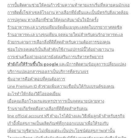
การปั้มติดตามช่วยให้คุณก้าวข้ามความท้าทายแรกเริ่มที่หลายคนมักเจอ
การติดตั้งโซล่าเซลล์โรงงาน ทางเลือกที่ยั่งยืนและเป็นมิตรกับสิ่งแวดล้อม
การปลูกผม ทางเลือกที่ช่วยให้คุณกลับมามั่นใจอีกครั้ง
ร้านอาหารทะเล บางขุนเทียนจัดเต็มเมนูทะเลสดในบรรยากาศสุดชิล
ร้านอาหารทะเล บางขุนเทียน จุดหมายใหม่สำหรับคนรักอาหารทะเล
ถ้วยกระดาษการเลือกสิ่งที่ดีที่สุดสำหรับความต้องการของคุณ
ซ่อมโปรเจคเตอร์เป็นสิ่งสำคัญใช้งานอุปกรณ์นี้ได้อย่างยาวนาน
การเช่าเครื่องถ่ายเอกสารยังส่งเสริมการบริหารทรัพยากร
ทํายังไงให้ร้านขึ้นใน google
และมีการติดตามข้อมูลการเปลี่ยนแปลง
บริการแปลเอกสารของเราเป็นบริการที่ครบวงจร
ซุ้มอาหารคือคำตอบที่คุณต้องการ
Line Premium ID ตัวช่วยเพิ่มความเชื่อมั่นให้กับแบรนด์ของคุณ
อะไรทำให้กล้องวิดีโอยอดเยี่ยม
เมื่อคุณเลือกโรงแรมสมุทรปราการเป็นจุดหมายปลายทาง
ร้านขายเกียร์ทดคือทางเลือกที่ดีที่สุดสำหรับคุณ
line official account ฟรี ทําอะไรได้บ้างและวิธีเพิ่มลูกค้าสำหรับธุรกิจ
เก้าอี้เพื่อสุขภาพเป็นผลิตภัณฑ์ที่ถูกออกแบบมาเพื่อให้รองรับ
เห็ดยามาบูชิตาเกะไม่เพียงแต่จะเป็นประโยชน์ต่อสุขภาพเท่านั้น