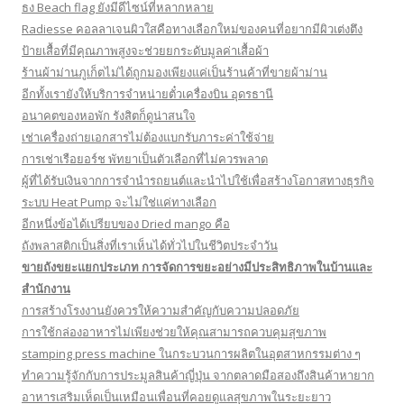
ธง Beach flag ยังมีดีไซน์ที่หลากหลาย
Radiesse คอลลาเจนผิวใสคือทางเลือกใหม่ของคนที่อยากมีผิวเต่งตึง
ป้ายเสื้อที่มีคุณภาพสูงจะช่วยยกระดับมูลค่าเสื้อผ้า
ร้านผ้าม่านภูเก็ตไม่ได้ถูกมองเพียงแค่เป็นร้านค้าที่ขายผ้าม่าน
อีกทั้งเรายังให้บริการจำหน่ายตั๋วเครื่องบิน อุดรธานี
อนาคตของหอพัก รังสิตก็ดูน่าสนใจ
เช่าเครื่องถ่ายเอกสารไม่ต้องแบกรับภาระค่าใช้จ่าย
การเช่าเรือยอร์ช พัทยาเป็นตัวเลือกที่ไม่ควรพลาด
ผู้ที่ได้รับเงินจากการจำนำรถยนต์และนำไปใช้เพื่อสร้างโอกาสทางธุรกิจ
ระบบ Heat Pump จะไม่ใช่แค่ทางเลือก
อีกหนึ่งข้อได้เปรียบของ Dried mango คือ
ถังพลาสติกเป็นสิ่งที่เราเห็นได้ทั่วไปในชีวิตประจำวัน
ขายถังขยะแยกประเภท การจัดการขยะอย่างมีประสิทธิภาพในบ้านและ
สำนักงาน
การสร้างโรงงานยังควรให้ความสำคัญกับความปลอดภัย
การใช้กล่องอาหารไม่เพียงช่วยให้คุณสามารถควบคุมสุขภาพ
stamping press machine ในกระบวนการผลิตในอุตสาหกรรมต่าง ๆ
ทำความรู้จักกับการประมูลสินค้าญี่ปุ่น จากตลาดมือสองถึงสินค้าหายาก
อาหารเสริมเห็ดเป็นเหมือนเพื่อนที่คอยดูแลสุขภาพในระยะยาว