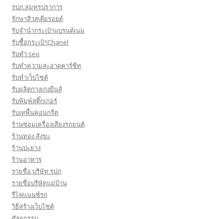
รปภ.สมุทรปราการ
รักษาสิวสเตียรอยด์
รับจำนำกระเป๋าแบรนด์เนม
รับซื้อกระเป๋าChanel
รับทำ seo
รับทำความสะอาดคาร์ซีท
รับทําเว็บไซต์
รับผลิตกางเกงยีนส์
รับพิมพ์สติ๊กเกอร์
รับเทพื้นคอนกรีต
ร้านซ่อมเครื่องเสียงรถยนต์
ร้านทอง สังขะ
ร้านปะยาง
ร้านอาหาร
รายชื่อ บริษัท รปภ
รายชื่อบริษัทแม่บ้าน
รีไฟแนนซ์รถ
วิธีสร้างเว็บไซต์
ศัลยกรรม