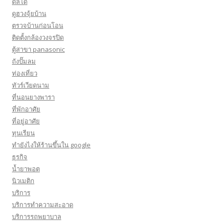
ดิลโด้
ดูฮวงจุ้ยบ้าน
ตรวจบ้านก่อนโอน
ติดตั้งกล้องวงจรปิด
ตู้สาขา panasonic
ถังปั๊มลม
ท่องเที่ยว
ทัวร์เวียดนาม
ที่นอนยางพารา
ที่พักอาศัย
ที่อยู่อาศัย
ทุนเรียน
ทํายังไงให้ร้านขึ้นใน google
ธุรกิจ
น้ำยาพอต
นิวเมติก
บริการ
บริการทำความสะอาด
บริการรถพยาบาล