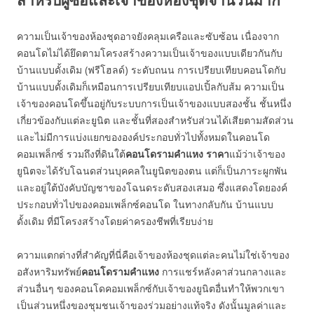
สำหรับผู้ซื้อและเจ้าของห้องชุดจำนวนมาก
ความเป็นเจ้าของห้องชุดอาจยังคลุมเครือและซับซ้อน เนื่องจาก
คอนโดไม่ได้ยึดตามโครงสร้างความเป็นเจ้าของแบบเดียวกันกับ
บ้านแบบดั้งเดิม (ฟรีโฮลด์) ระดับถนน การเปรียบเทียบคอนโดกับ
บ้านแบบดั้งเดิมก็เหมือนการเปรียบเทียบแอปเปิ้ลกับส้ม ความเป็น
เจ้าของคอนโดขึ้นอยู่กับระบบการเป็นเจ้าของแบบสองชั้น ชั้นหนึ่ง
เกี่ยวข้องกับแต่ละยูนิต และชั้นที่สองสำหรับส่วนได้เสียตามสัดส่วน
และไม่มีการแบ่งแยกขององค์ประกอบทั่วไปทั้งหมดในคอนโด
คอมเพล็กซ์ รวมถึงที่ดินใต้
คอนโดรามคำแหง ราคา
แม้ว่าเจ้าของ
ยูนิตจะได้รับโฉนดส่วนบุคคลในยูนิตของตน แต่ก็เป็นภาระผูกพัน
และอยู่ใต้บังคับบัญชาของโฉนดระดับสองเสมอ ซึ่งแสดงโดยองค์
ประกอบทั่วไปของคอมเพล็กซ์คอนโด ในทางกลับกัน บ้านแบบ
ดั้งเดิม ที่มีโครงสร้างโดยค่าครองชีพที่เรียบง่าย
ความแตกต่างที่สำคัญที่นี่คือเจ้าของห้องชุดแต่ละคนไม่ใช่เจ้าของ
อสังหาริมทรัพย์
คอนโดรามคำแหง
การแชร์หลังคาส่วนกลางและ
ส่วนอื่นๆ ของคอนโดคอมเพล็กซ์กับเจ้าของยูนิตอื่นทำให้พวกเขา
เป็นส่วนหนึ่งของชุมชนเจ้าของร่วมอย่างแท้จริง ดังนั้นมูลค่าและ