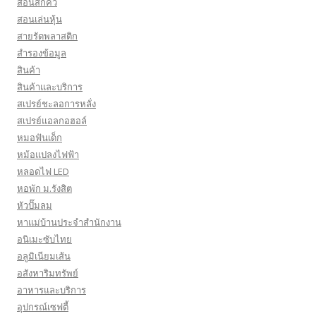
สอนสักคิ้ว
สอนเล่นหุ้น
สายรัดพลาสติก
สำรองข้อมูล
สินค้า
สินค้าและบริการ
สเปรย์ชะลอการหลั่ง
สเปรย์แอลกอฮอล์
หมอฟันเด็ก
หม้อแปลงไฟฟ้า
หลอดไฟ LED
หอพัก ม.รังสิต
หัวปั๊มลม
หาแม่บ้านประจำสำนักงาน
อนิเมะซับไทย
อลูมิเนียมเส้น
อสังหาริมทรัพย์
อาหารและบริการ
อุปกรณ์เซฟตี้