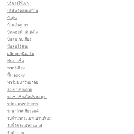
บริการให้เช่า
บริษัทจัดส่งแม่บ้าน
บัวปูน
บ้านลำลูกกา
บิทคอยน์ เล่นยังไง
ปั๊มลมเก็บเสียง
ปั๊มลมไร้สาย
ผลิตชุดยูนิฟอร์ม
พ่นฆ่าเชื้อ
พากย์เสียง
พื้น epoxy
ฟาร์มมหาวิทยาลัย
รถเช่าเชียงราย
รถเช่าเชียงใหม่ราคาถูก
รปภ.สมุทรปราการ
รักษาสิวสเตียรอยด์
รับจำนำกระเป๋าแบรนด์เนม
รับซื้อกระเป๋าChanel
รับทำ seo