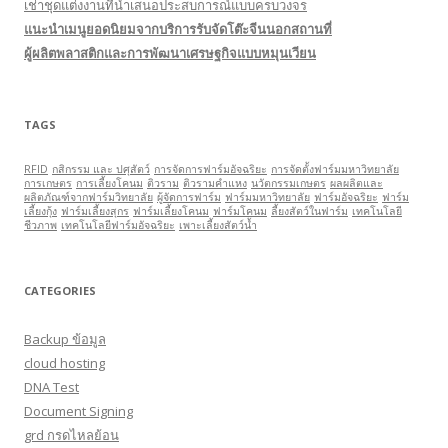
เช่าชุดแต่งงานที่นำเสนอประสบการณ์แบบครบวงจร
แนะนำเมนูยอดนิยมจากบริการรับจัดโต๊ะจีนนอกสถานที่
ผู้ผลิตพลาสติกและการพัฒนาเศรษฐกิจแบบหมุนเวียน
TAGS
RFID
กสิกรรม และ ปศุสัตว์
การจัดการฟาร์มอัจฉริยะ
การจัดตั้งฟาร์มมหาวิทยาลัย
การเกษตร
การเลี้ยงโคนม
ติวราม
ติวรามคำแหง
นวัตกรรมเกษตร
ผลผลิตและ
ผลิตภัณฑ์จากฟาร์มวิทยาลัย
ผู้จัดการฟาร์ม
ฟาร์มมหาวิทยาลัย
ฟาร์มอัจฉริยะ
ฟาร์ม
เลี้ยงกุ้ง
ฟาร์มเลี้ยงสุกร
ฟาร์มเลี้ยงโคนม
ฟาร์มโคนม
ลี้ยงสัตว์ในฟาร์ม
เทคโนโลยี
ชีวภาพ
เทคโนโลยีฟาร์มอัจฉริยะ
เพาะเลี้ยงสัตว์นํ้า
CATEGORIES
Backup ข้อมูล
cloud hosting
DNA Test
Document Signing
grd กรดไหลย้อน