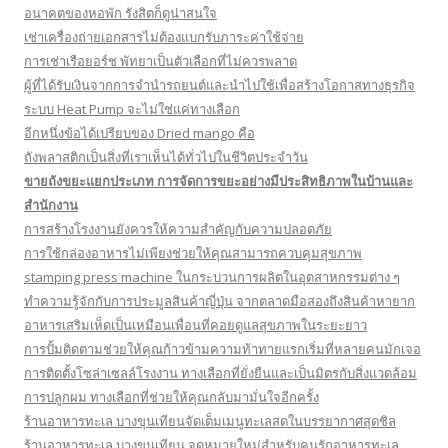
อนาคตของหอพัก รังสิตก็ดูน่าสนใจ
เช่าเครื่องถ่ายเอกสารไม่ต้องแบกรับภาระค่าใช้จ่าย
การเช่าเรือยอร์ช พัทยาเป็นตัวเลือกที่ไม่ควรพลาด
ผู้ที่ได้รับเงินจากการจำนำรถยนต์และนำไปใช้เพื่อสร้างโอกาสทางธุรกิจ
ระบบ Heat Pump จะไม่ใช่แค่ทางเลือก
อีกหนึ่งข้อได้เปรียบของ Dried mango คือ
ถังพลาสติกเป็นสิ่งที่เราเห็นได้ทั่วไปในชีวิตประจำวัน
ขายถังขยะแยกประเภท การจัดการขยะอย่างมีประสิทธิภาพในบ้านและ
สำนักงาน
การสร้างโรงงานยังควรให้ความสำคัญกับความปลอดภัย
การใช้กล่องอาหารไม่เพียงช่วยให้คุณสามารถควบคุมสุขภาพ
stamping press machine ในกระบวนการผลิตในอุตสาหกรรมต่าง ๆ
ทำความรู้จักกับการประมูลสินค้าญี่ปุ่น จากตลาดมือสองถึงสินค้าหายาก
อาหารเสริมเห็ดเป็นเหมือนเพื่อนที่คอยดูแลสุขภาพในระยะยาว
การปั้มติดตามช่วยให้คุณก้าวข้ามความท้าทายแรกเริ่มที่หลายคนมักเจอ
การติดตั้งโซล่าเซลล์โรงงาน ทางเลือกที่ยั่งยืนและเป็นมิตรกับสิ่งแวดล้อม
การปลูกผม ทางเลือกที่ช่วยให้คุณกลับมามั่นใจอีกครั้ง
ร้านอาหารทะเล บางขุนเทียนจัดเต็มเมนูทะเลสดในบรรยากาศสุดชิล
ร้านอาหารทะเล บางขุนเทียน จุดหมายใหม่สำหรับคนรักอาหารทะเล