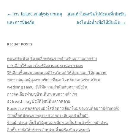
Post navigation
←
การ failure analysis สาเหตุ
สอนทำไอศกรีมใส่ถังนมที่เข้มข้น
และการป้องกัน
ลงในบ่อน้ำเพื่อให้มันเย็น
→
RECENT POSTS
คอนกรีต มีนบุรีทางเลือกคุณภาพสำหรับทุกงานก่อสร้าง
การเลือกใช้ออแกไนซ์จัดงานแต่งงานครบวงจร
วิธีเลือกซื้อแผ่นสแตนเลสสีโรสโกลด์ ให้คุ้มค่าและได้คุณภาพ
พยาบาลดูแลผู้สูงอายุบริการที่ตอบโจทย์ครอบครัวยุคใหม่
wedding samui ยังให้ความสำคัญกับความยั่งยืน
การจัดเลี้ยงทำบุญบ้านที่ประสบความสำเร็จ
ธง Beach flag ยังมีดีไซน์ที่หลากหลาย
Radiesse คอลลาเจนผิวใสคือทางเลือกใหม่ของคนที่อยากมีผิวเต่งตึง
ป้ายเสื้อที่มีคุณภาพสูงจะช่วยยกระดับมูลค่าเสื้อผ้า
ร้านผ้าม่านภูเก็ตไม่ได้ถูกมองเพียงแค่เป็นร้านค้าที่ขายผ้าม่าน
อีกทั้งเรายังให้บริการจำหน่ายตั๋วเครื่องบิน อุดรธานี