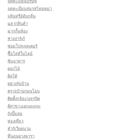
จดทะเบียนบริษัท
จดทะเบียนสมรสไทยพม่า
จุลินทรีย์ดับกลิ่น
ฉลากสินค้า
ฉากกั้นห้อง
ช่างปาร์เก้
ซ่อมโปรเจคเตอร์
ซื้อโล่ห์ในไลน์
ซุ้มอาหาร
ดอกไม้
ดิลโด้
ดูฮวงจุ้ยบ้าน
ตรวจบ้านก่อนโอน
ติดตั้งกล้องวงจรปิด
ตู้สาขา panasonic
ถังปั๊มลม
ท่องเที่ยว
ทัวร์เวียดนาม
ที่นอนยางพารา