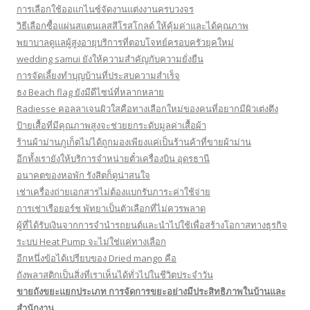
การเลือกใช้ออแกไนซ์จัดงานแต่งงานครบวงจร
วิธีเลือกซื้อแผ่นสแตนเลสสีโรสโกลด์ ให้คุ้มค่าและได้คุณภาพ
พยาบาลดูแลผู้สูงอายุบริการที่ตอบโจทย์ครอบครัวยุคใหม่
wedding samui ยังให้ความสำคัญกับความยั่งยืน
การจัดเลี้ยงทำบุญบ้านที่ประสบความสำเร็จ
ธง Beach flag ยังมีดีไซน์ที่หลากหลาย
Radiesse คอลลาเจนผิวใสคือทางเลือกใหม่ของคนที่อยากมีผิวเต่งตึง
ป้ายเสื้อที่มีคุณภาพสูงจะช่วยยกระดับมูลค่าเสื้อผ้า
ร้านผ้าม่านภูเก็ตไม่ได้ถูกมองเพียงแค่เป็นร้านค้าที่ขายผ้าม่าน
อีกทั้งเรายังให้บริการจำหน่ายตั๋วเครื่องบิน อุดรธานี
อนาคตของหอพัก รังสิตก็ดูน่าสนใจ
เช่าเครื่องถ่ายเอกสารไม่ต้องแบกรับภาระค่าใช้จ่าย
การเช่าเรือยอร์ช พัทยาเป็นตัวเลือกที่ไม่ควรพลาด
ผู้ที่ได้รับเงินจากการจำนำรถยนต์และนำไปใช้เพื่อสร้างโอกาสทางธุรกิจ
ระบบ Heat Pump จะไม่ใช่แค่ทางเลือก
อีกหนึ่งข้อได้เปรียบของ Dried mango คือ
ถังพลาสติกเป็นสิ่งที่เราเห็นได้ทั่วไปในชีวิตประจำวัน
ขายถังขยะแยกประเภท การจัดการขยะอย่างมีประสิทธิภาพในบ้านและ
สำนักงาน