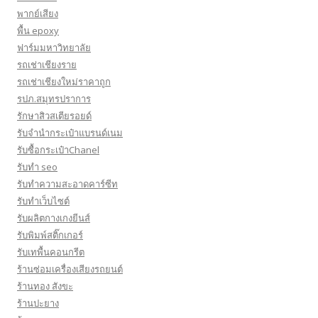
พากย์เสียง
พื้น epoxy
ฟาร์มมหาวิทยาลัย
รถเช่าเชียงราย
รถเช่าเชียงใหม่ราคาถูก
รปภ.สมุทรปราการ
รักษาสิวสเตียรอยด์
รับจำนำกระเป๋าแบรนด์เนม
รับซื้อกระเป๋าChanel
รับทำ seo
รับทำความสะอาดคาร์ซีท
รับทําเว็บไซต์
รับผลิตกางเกงยีนส์
รับพิมพ์สติ๊กเกอร์
รับเทพื้นคอนกรีต
ร้านซ่อมเครื่องเสียงรถยนต์
ร้านทอง สังขะ
ร้านปะยาง