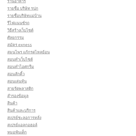
ร้านอาหาร
รายชื่อ บริษัท รปภ
รายชื่อบริษัทแม่บ้าน
รีไฟแนนซ์รถ
วิธีสร้างเว็บไซต์
ศัลยกรรม
สมัคร exness
สมุนไพร แก้กรดไหลย้อน
สอนทำเว็บไซต์
สอนทำไอศกรีม
สอนสักคิ้ว
สอนเล่นหุ้น
สายรัดพลาสติก
สำรองข้อมูล
สินค้า
สินค้าและบริการ
สเปรย์ชะลอการหลั่ง
สเปรย์แอลกอฮอล์
หมอฟันเด็ก