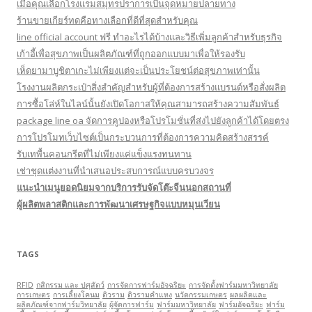
เมื่อคุณเลือกโรงแรมสมุทรปราการเป็นจุดหมายปลายทาง
ร้านขายเกียร์ทดคือทางเลือกที่ดีที่สุดสำหรับคุณ
line official account ฟรี ทําอะไรได้บ้างและวิธีเพิ่มลูกค้าสำหรับธุรกิจ
เก้าอี้เพื่อสุขภาพเป็นผลิตภัณฑ์ที่ถูกออกแบบมาเพื่อให้รองรับ
เห็ดยามาบูชิตาเกะไม่เพียงแต่จะเป็นประโยชน์ต่อสุขภาพเท่านั้น
โรงงานผลิตกระเป๋าสิ่งสำคัญสำหรับผู้ที่ต้องการสร้างแบรนด์หรือสั่งผลิต
การซื้อโล่ห์ในไลน์นั้นยังเปิดโอกาสให้คุณสามารถสร้างความสัมพันธ์
package line oa จัดการคูปองหรือโปรโมชั่นที่ส่งไปยังลูกค้าได้โดยตรง
การโปรโมทเว็บไซต์เป็นกระบวนการที่ต้องการความคิดสร้างสรรค์
รับเทพื้นคอนกรีตที่ไม่เพียงแค่แข็งแรงทนทาน
เช่าชุดแต่งงานที่นำเสนอประสบการณ์แบบครบวงจร
แนะนำเมนูยอดนิยมจากบริการรับจัดโต๊ะจีนนอกสถานที่
ผู้ผลิตพลาสติกและการพัฒนาเศรษฐกิจแบบหมุนเวียน
TAGS
RFID
กสิกรรม และ ปศุสัตว์
การจัดการฟาร์มอัจฉริยะ
การจัดตั้งฟาร์มมหาวิทยาลัย
การเกษตร
การเลี้ยงโคนม
ติวราม
ติวรามคำแหง
นวัตกรรมเกษตร
ผลผลิตและ
ผลิตภัณฑ์จากฟาร์มวิทยาลัย
ผู้จัดการฟาร์ม
ฟาร์มมหาวิทยาลัย
ฟาร์มอัจฉริยะ
ฟาร์ม