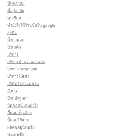
ที่พักอาศัย
ที่อยู่อาศัย
ทุนเรียน
ทํายังไงให้ร้านขึ้นใน google
ธุรกิจ
น้ำยาพอต
นิวเมติก
บริการ
บริการทำความสะอาด
บริการรถพยาบาล
บริการให้เช่า
บริษัทจัดส่งแม่บ้าน
บัวปูน
บ้านลำลูกกา
บิทคอยน์ เล่นยังไง
ปั๊มลมเก็บเสียง
ปั๊มลมไร้สาย
ผลิตชุดยูนิฟอร์ม
พ่นฆ่าเชื้อ